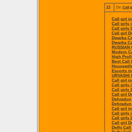
23
De:
Call 
Call girl 
Call girls
Call girls
Call girl 
Dwarka Cal
Dwarka Cal
RUSSIAN 
Modern Ca
High Profi
Best Call 
Housewife 
Escorts i
URVASHI C
Call girl 
Call girls
Call girls
Call girl 
Dehradun C
Dehradun C
Call girl i
Call girls 
Call girls 
Call girl D
Delhi Call 