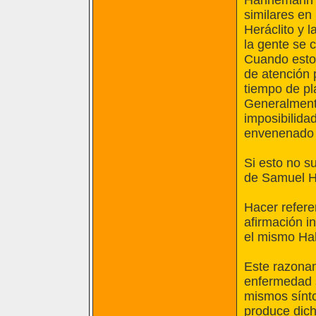
Hahnemann y 
similares en
Heráclito y 
la gente se 
Cuando esto 
de atención 
tiempo de pl
Generalmente
imposibilida
envenenado p
Si esto no s
de Samuel H
Hacer refere
afirmación i
el mismo H
Este razonam
enfermedad s
mismos sínt
produce dic