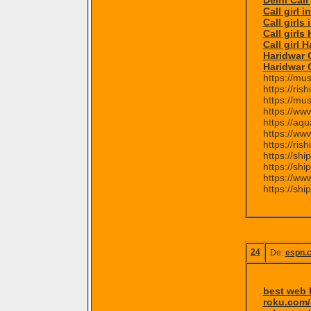
Delhi Call 
Call girl 
Call girls
Call girls
Call girl 
Haridwar C
Haridwar C
https://mu
https://rish
https://mu
https://ww
https://aqu
https://ww
https://rish
https://sh
https://shi
https://www
https://shi
24
De:
espn.c
best web 
roku.com/