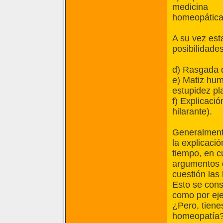
medicina
homeopática
A su vez est
posibilidades
d) Rasgada d
e) Matiz hum
estupidez pl
f) Explicaci
hilarante).
Generalmente
la explicaci
tiempo, en c
argumentos d
cuestión las
Esto se cons
como por eje
¿Pero, tienes
homeopatía