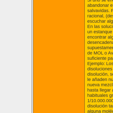
Si uno se en
abandonar el
salvavidas. P
racional, (de
escuchar alg
En las solu
un estanque 
encontrar al
desencadenar
supuestament
de MOL o Avo
suficiente pa
Ejemplo: Lo
disoluciones
disolución, 
le añaden nu
nueva mezcla
hasta llegar
habituales g
1/10.000.000
disolución t
alguna moléc