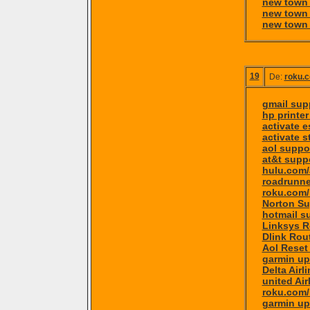
new town 
new town 
new town 
19
De:
roku.c
gmail sup
hp printer
activate 
activate s
aol suppo
at&t supp
hulu.com/
roadrunne
roku.com/
Norton Su
hotmail s
Linksys R
Dlink Rou
Aol Reset
garmin up
Delta Airl
united Air
roku.com/
garmin up