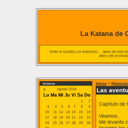
La Katana de
Entre el suicidio y la redención, ... (pero de esta 
ateo y de un escépt
Inicio
>
Historia
Archivos
Las aventu
<
Agosto 2026
Lu
Ma
Mi
Ju
Vi
Sa
Do
1
2
Capítulo de 
3
4
5
6
7
8
9
10
11
12
13
14
15
16
Veamos.
17
18
19
20
21
22
23
Me levanto c
24
25
26
27
28
29
30