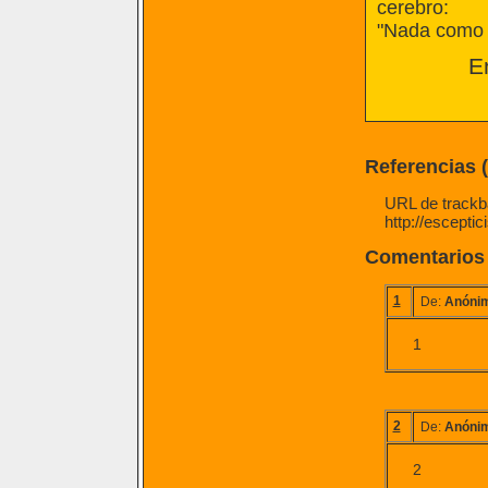
cerebro:
"Nada como 
E
Referencias 
URL de trackba
http://escepti
Comentarios
1
De:
Anóni
1
2
De:
Anóni
2