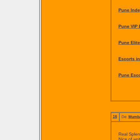
Pune Inde
Pune VIP 
Pune Elite
Escorts i
Pune Esco
16
De:
Mumba
Real Splend
Nice of wri