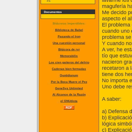
lavarme los d
31
magufería ha
Me decido po
Documentos
aspecto el al
Bitácoras Imperdibles:
El problema 
cuando uno q
Biblioteca de Babel
problema se 
Pasando el Iron
Y cuando no 
Una cuestión personal
A ver, he e
Bitácora de rvr
tío que estu
Memorabilis
nacieron gra
Los cien gaiteros del delirio
recetaron a 
Cadenas bien formadas
tiene dos he
Quotidianum
No importa e
Por la Boca Muere el Pez
Uno debe res
GeneSys Unlimited
Al Alcance de la Razón
A saber:
el GNUdista
a) Defensa de
b) Explicació
lógica simból
c) Explicaci