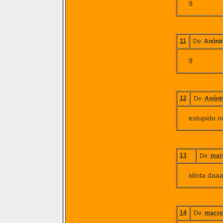
9
11
De:
Anóni
9
12
De:
Anóni
estupido n
13
De:
mar
idiota da
14
De:
macre