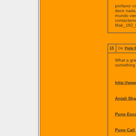
porfavor c
decir nada
mundo vien
contactem
Mak_182_b
15
De:
Pune 
What a grea
something l
http://ww
Anjali Sh
Pune Esco
Pune Call 