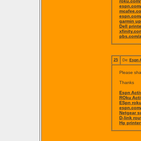
roku.com/
espn.com/
mcafee.co
espn.com/
garmin up
Dell print
xfinity.co
pbs.com/a
25
De:
Espn 
Please shar
Thanks
Espn Acti
ROku Acti
ESpn roku
espn.com/
Netgear s
D-link rou
Hp printe