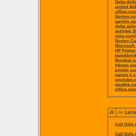
Delta Airl
united Air
office.co
Norton.co
garmin up
delta airl
activate 
roku.com/
Norton Cu
Microsoft
HP Printe
quickbook
Mumbai e
hbogo.com
printer su
canon ij 
youtube.c
mcafee.co
office.co
20
De:
Call G
Call Girl
Call Girls