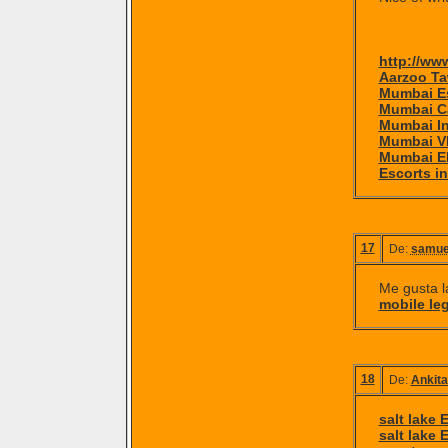
http://ww
Aarzoo T
Mumbai E
Mumbai Ca
Mumbai I
Mumbai VI
Mumbai El
Escorts i
17
De:
samue
Me gusta la
mobile le
18
De:
Ankita
salt lake 
salt lake 