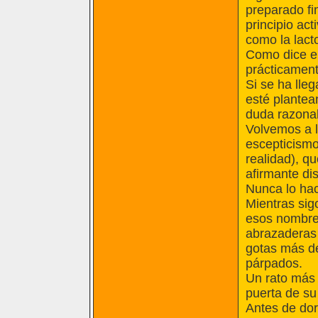
preparado fin
principio act
como la lact
Como dice en
prácticament
Si se ha lleg
esté plantea
duda razona
Volvemos a l
escepticismo
realidad), q
afirmante dis
Nunca lo ha
Mientras sig
esos nombre
abrazaderas 
gotas más de 
párpados.
Un rato más 
puerta de su
Antes de dor