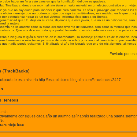
 debe haber un fin a este caos en que la humillación del otro es graciosa.
ad Tinellizada, donde un muy mal rato tiene un valor material en un electrodoméstico o un viaje
o ya que no soy quien para imponer lo que creo correcto, es sólo el privilegio que tenemos los 
 el otro mensaje que no podemos dejar que siga transmitiéndose, esa realidad en la que una jus
 por defender su hogar de un mal viviente, mientras éste queda en libertad.
generosidad que Ud. deja en su carta, dejemos que este joven, que no es un delincuente, sino u
pared la mejore.
ronomía no solamente como la suma del conocimiento del universo, sino como la medida que no
estadísticos. Que nos dice sin duda que probablemente no exista nadie más cercano o parecido a 
cribo a ninguna religión o creencia en lo sobrenatural, mi mensaje personal es de tolerancia, b
seres humanos de este tercer pedrusco del sistema solar), y de amor al conocimiento por consi
o que nadie puede quitarnos. Si finalizado el año he logrado que uno de mis alumnos, al menos 
Enviado por esce
s (TrackBacks)
ckback de esta historia http://escepticismo.blogalia.com//trackbacks/2427
os
e:
Tenebris
 mío.
ectivamente consigues cada año un alumno así habrás realizado una buena siembra
e.
razo viejo loco