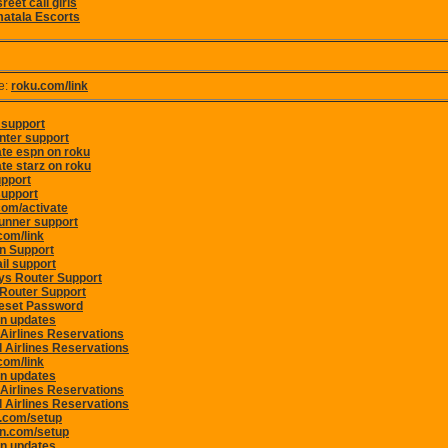
reet call girls
atala Escorts
e:
roku.com/link
 support
inter support
ate espn on roku
ate starz on roku
upport
support
com/activate
unner support
com/link
n Support
il support
ys Router Support
 Router Support
eset Password
n updates
 Airlines Reservations
d Airlines Reservations
com/link
n updates
 Airlines Reservations
d Airlines Reservations
e.com/setup
n.com/setup
n updates