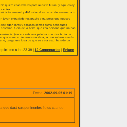
. No quiero esos valores para nuestro futuro, y aquí estoy
docentes.
ticia impersonal y disfuncional es capaz de encerrar a un
n joven extraviado recapacite y tratemos que nuestro
s dice cuan raros y escasos somos como accidentes
nosotros, fuera de la tierra, que esa persona que no nos
enevolencia, (me encanta esa palabra que dice tanto de
derar que como no tenemos un alma, lo que sabemos es lo
uno, tenga una idea de que se trata esto, ha sido un
pticismo a las 23:39 |
12 Comentarios
|
Enlace
Fecha:
2002-09-05 01:19
, que dará sus pertinentes frutos cuando