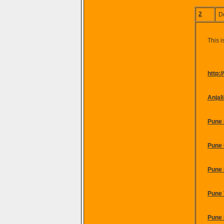
2
D
This i
http:
Anjal
Pune 
Pune 
Pune 
Pune 
Pune 