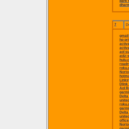
park s
dharm
7
D
gmail
hp pr
activ
activ
aol s
at&t 
hulu.
roadr
roku.
Norto
hotma
Links
Dlink
Aol R
garmi
Delta
unite
roku.
garmi
Delta
unite
offic
Norto
garmi