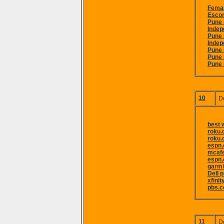
Femal
Escor
Pune 
Indep
Pune 
Indep
Pune 
Pune 
Pune 
10
D
best 
roku.
roku.
espn.
mcafe
espn.
garmi
Dell 
xfini
pbs.c
11
D