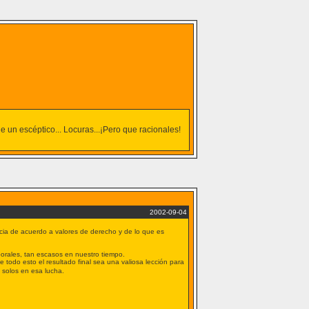
de un escéptico... Locuras...¡Pero que racionales!
2002-09-04
cia de acuerdo a valores de derecho y de lo que es
orales, tan escasos en nuestro tiempo.
todo esto el resultado final sea una valiosa lección para
 solos en esa lucha.