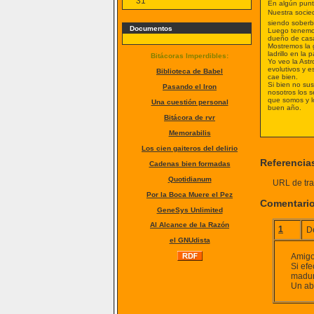
31
En algún punto
Nuestra socied
siendo soberbi
Documentos
Luego tenemos
dueño de casa
Mostremos la 
ladrillo en la 
Bitácoras Imperdibles:
Yo veo la Ast
evolutivos y 
Biblioteca de Babel
cae bien.
Si bien no sus
Pasando el Iron
nosotros los 
que somos y l
Una cuestión personal
buen año.
Bitácora de rvr
Memorabilis
Los cien gaiteros del delirio
Referencia
Cadenas bien formadas
Quotidianum
URL de tra
Por la Boca Muere el Pez
Comentari
GeneSys Unlimited
Al Alcance de la Razón
1
D
el GNUdista
Amigo
Si ef
madur
Un ab