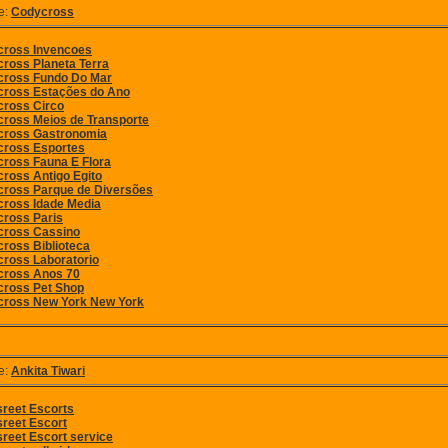
e:
Codycross
ross Invencoes
ross Planeta Terra
ross Fundo Do Mar
ross Estações do Ano
ross Circo
ross Meios de Transporte
cross Gastronomia
ross Esportes
ross Fauna E Flora
ross Antigo Egito
ross Parque de Diversões
ross Idade Media
ross Paris
cross Cassino
ross Biblioteca
ross Laboratorio
cross Anos 70
ross Pet Shop
ross New York New York
e:
Ankita Tiwari
sreet Escorts
sreet Escort
sreet Escort service