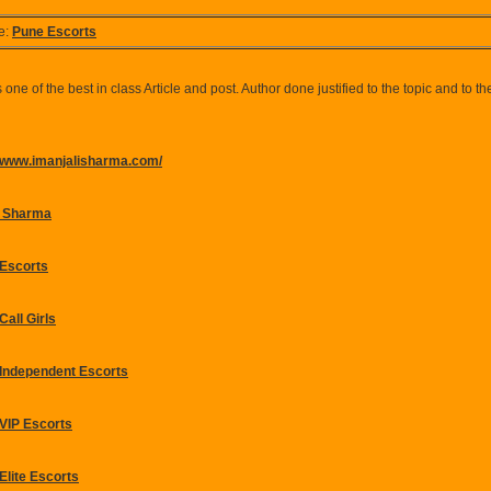
e:
Pune Escorts
s one of the best in class Article and post. Author done justified to the topic and to th
//www.imanjalisharma.com/
i Sharma
Escorts
Call Girls
Independent Escorts
VIP Escorts
Elite Escorts