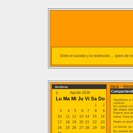
Entre el suicidio y la redención, ... (pero de
Inicio
>
Histo
Archivos
Compartiendo
<
Agosto 2026
Lu
Ma
Mi
Ju
Vi
Sa
Do
Agradezco a U
correcto.
1
2
Es curioso com
Me alegra sob
3
4
5
6
7
8
9
Espero que la 
10
11
12
13
14
15
16
todos. Para l
17
18
19
20
21
22
23
Nadie es due
La fuerza, ya 
24
25
26
27
28
29
30
Es nuestro deb