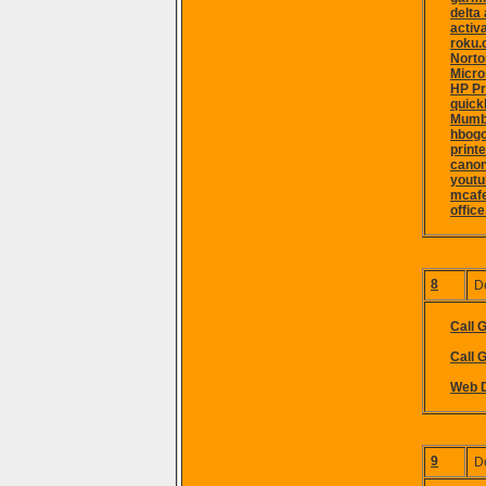
delta
activ
roku.
Norto
Micro
HP Pr
quick
Mumba
hbogo
print
canon
youtu
mcafe
offic
8
D
Call 
Call G
Web D
9
D