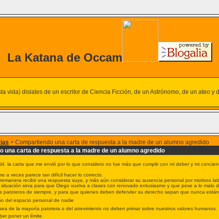
La Katana de Occam
 esta vida) dislates de un escritor de Ciencia Ficción, de un Astrónomo, de un ateo y 
rias
> Compartiendo una carta de respuesta a la madre de un alumno agredido
 una carta de respuesta a la madre de un alumno agredido
d. la carta que me envió por lo que considero no fue más que cumplir con mi deber y mi concien
o a veces parece tan difícil hacer lo correcto.
remanera recibir una respuesta suya, y más aún considerar su ausencia personal por motivos lab
situación sirva para que Diego vuelva a clases con renovado entusiasmo y que pese a lo malo de 
os patoteros de siempre, y para que quienes deben defender su derecho sepan que nunca están
ño del espacio personal de nadie
sea de la mayoría patotera o del atrevimiento no deben primar sobre nuestros valores humanos.
er poner un límite.