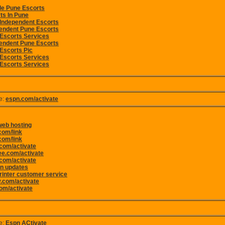
e Pune Escorts
ts In Pune
Independent Escorts
endent Pune Escorts
Escorts Services
endent Pune Escorts
Escorts Pic
Escorts Services
Escorts Services
e:
espn.com/activate
web hosting
com/link
com/link
com/activate
e.com/activate
com/activate
n updates
printer customer service
ty.com/activate
om/activate
e:
Espn ACtivate