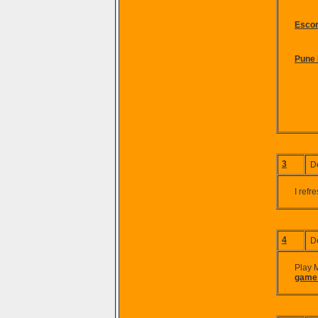
Escor
Pune 
3
D
I refr
4
D
Play 
game