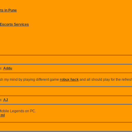
ts in Pune
Escorts Services
e:
Addu
esh my mind by playing different game
robux hack
and all should play for the refre
e:
AJ
Mobile Legends on PC.
 ml