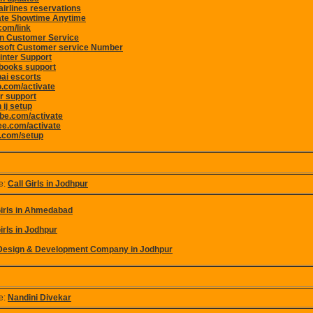
 airlines reservations
ate Showtime Anytime
com/link
n Customer Service
soft Customer service Number
inter Support
books support
i escorts
.com/activate
er support
 ij setup
be.com/activate
e.com/activate
e.com/setup
e:
Call Girls in Jodhpur
Girls in Ahmedabad
irls in Jodhpur
esign & Development Company in Jodhpur
e:
Nandini Divekar